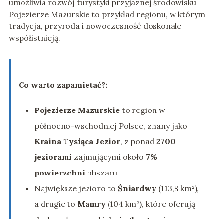
umożliwia rozwój turystyki przyjaznej środowisku.
Pojezierze Mazurskie to przykład regionu, w którym
tradycja, przyroda i nowoczesność doskonale
współistnieją.
Co warto zapamietać?:
Pojezierze Mazurskie
to region w
północno-wschodniej Polsce, znany jako
Kraina Tysiąca Jezior
, z ponad
2700
jeziorami
zajmującymi około
7%
powierzchni
obszaru.
Największe jezioro to
Śniardwy
(113,8 km²),
a drugie to
Mamry
(104 km²), które oferują