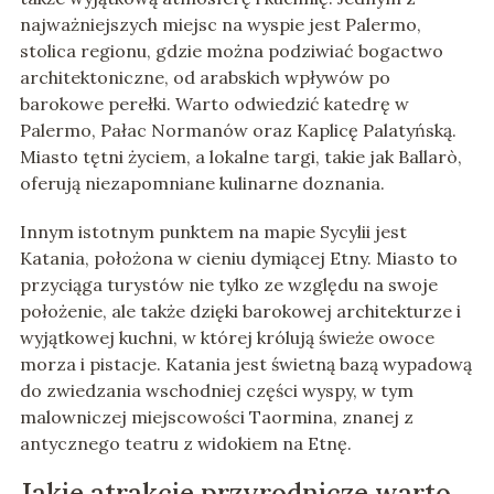
najważniejszych miejsc na wyspie jest Palermo,
stolica regionu, gdzie można podziwiać bogactwo
architektoniczne, od arabskich wpływów po
barokowe perełki. Warto odwiedzić katedrę w
Palermo, Pałac Normanów oraz Kaplicę Palatyńską.
Miasto tętni życiem, a lokalne targi, takie jak Ballarò,
oferują niezapomniane kulinarne doznania.
Innym istotnym punktem na mapie Sycylii jest
Katania, położona w cieniu dymiącej Etny. Miasto to
przyciąga turystów nie tylko ze względu na swoje
położenie, ale także dzięki barokowej architekturze i
wyjątkowej kuchni, w której królują świeże owoce
morza i pistacje. Katania jest świetną bazą wypadową
do zwiedzania wschodniej części wyspy, w tym
malowniczej miejscowości Taormina, znanej z
antycznego teatru z widokiem na Etnę.
Jakie atrakcje przyrodnicze warto