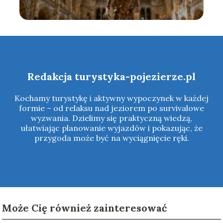
Redakcja turystyka-pojezierze.pl
Kochamy turystykę i aktywny wypoczynek w każdej
formie – od relaksu nad jeziorem po survivalowe
wyzwania. Dzielimy się praktyczną wiedzą,
ułatwiając planowanie wyjazdów i pokazując, że
przygoda może być na wyciągnięcie ręki.
Może Cię również zainteresować