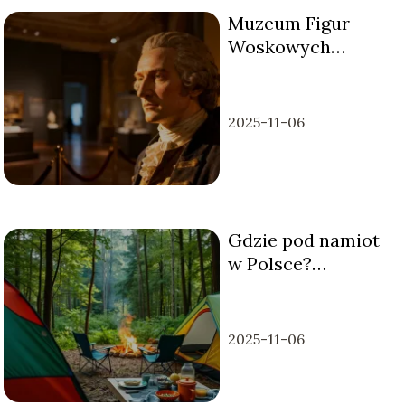
Muzeum Figur
Woskowych
Kraków – bilety,
godziny otwarcia,
atrakcje
2025-11-06
Gdzie pod namiot
w Polsce?
Najlepsze miejsca
na biwak
2025-11-06