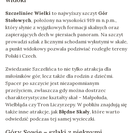
Szczeliniec Wielki
to najwyższy szczyt
Gór
Stołowych
, położony na wysokości 919 m n.p.m.,
który słynie z wyjątkowych formacji skalnych oraz
zapierających dech w piersiach panoram. Na szczyt
prowadzi szlak z licznymi schodami wykutymi w skale,
a punkt widokowy pozwala podziwiać rozległe tereny
Polski i Czech.
Zwiedzanie Szczelińca to nie tylko atrakcja dla
miłośników gór, lecz także dla rodzin z dziećmi.
Spacer po szczycie jest niezapomnianym
przeżyciem, zwłaszcza gdy można dostrzec
charakterystyczne kształty skał – Małpoluda,
Wielbłąda czy Tron Liczyrzepy. W pobliżu znajdują się
także inne atrakcje, jak
Błędne Skały
, które warto
odwiedzić podczas tej samej wycieczki.
Góry Sowie – szlaki z pięknymi