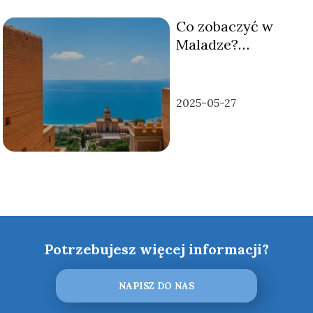
Co zobaczyć w
Maladze?
Największe
atrakcje i zabytki
miasta
2025-05-27
Potrzebujesz więcej informacji?
NAPISZ DO NAS