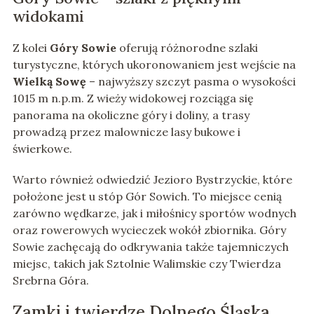
widokami
Z kolei
Góry Sowie
oferują różnorodne szlaki
turystyczne, których ukoronowaniem jest wejście na
Wielką Sowę
– najwyższy szczyt pasma o wysokości
1015 m n.p.m. Z wieży widokowej rozciąga się
panorama na okoliczne góry i doliny, a trasy
prowadzą przez malownicze lasy bukowe i
świerkowe.
Warto również odwiedzić Jezioro Bystrzyckie, które
położone jest u stóp Gór Sowich. To miejsce cenią
zarówno wędkarze, jak i miłośnicy sportów wodnych
oraz rowerowych wycieczek wokół zbiornika. Góry
Sowie zachęcają do odkrywania także tajemniczych
miejsc, takich jak Sztolnie Walimskie czy Twierdza
Srebrna Góra.
Zamki i twierdze Dolnego Śląska