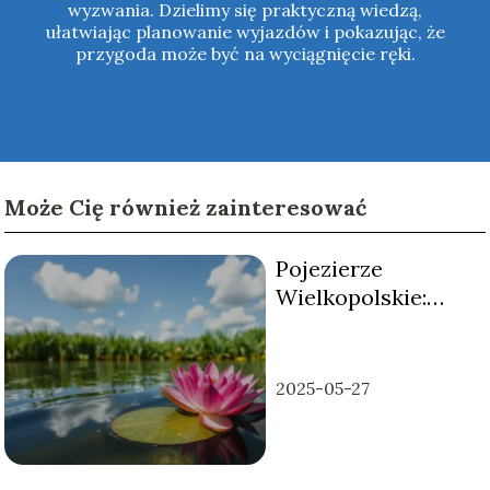
wyzwania. Dzielimy się praktyczną wiedzą,
ułatwiając planowanie wyjazdów i pokazując, że
przygoda może być na wyciągnięcie ręki.
Może Cię również zainteresować
Pojezierze
Wielkopolskie:
lokalizacja, jeziora
i atrakcje
2025-05-27