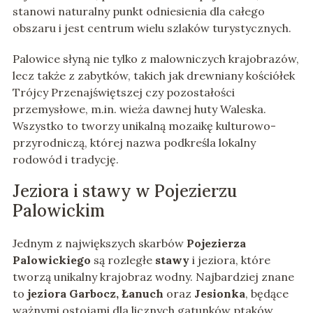
stanowi naturalny punkt odniesienia dla całego
obszaru i jest centrum wielu szlaków turystycznych.
Palowice słyną nie tylko z malowniczych krajobrazów,
lecz także z zabytków, takich jak drewniany kościółek
Trójcy Przenajświętszej czy pozostałości
przemysłowe, m.in. wieża dawnej huty Waleska.
Wszystko to tworzy unikalną mozaikę kulturowo-
przyrodniczą, której nazwa podkreśla lokalny
rodowód i tradycję.
Jeziora i stawy w Pojezierzu
Palowickim
Jednym z największych skarbów
Pojezierza
Palowickiego
są rozległe
stawy
i jeziora, które
tworzą unikalny krajobraz wodny. Najbardziej znane
to
jeziora Garbocz, Łanuch
oraz
Jesionka
, będące
ważnymi ostojami dla licznych gatunków ptaków