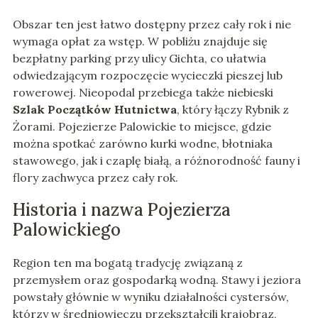
Obszar ten jest łatwo dostępny przez cały rok i nie
wymaga opłat za wstęp. W pobliżu znajduje się
bezpłatny parking przy ulicy Gichta, co ułatwia
odwiedzającym rozpoczęcie wycieczki pieszej lub
rowerowej. Nieopodal przebiega także niebieski
Szlak Początków Hutnictwa
, który łączy Rybnik z
Żorami. Pojezierze Palowickie to miejsce, gdzie
można spotkać zarówno kurki wodne, błotniaka
stawowego, jak i czaplę białą, a różnorodność fauny i
flory zachwyca przez cały rok.
Historia i nazwa Pojezierza
Palowickiego
Region ten ma bogatą tradycję związaną z
przemysłem oraz gospodarką wodną. Stawy i jeziora
powstały głównie w wyniku działalności cystersów,
którzy w średniowieczu przekształcili krajobraz,