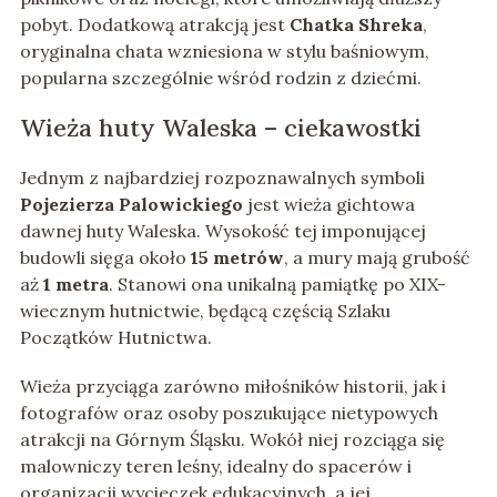
pobyt. Dodatkową atrakcją jest
Chatka Shreka
,
oryginalna chata wzniesiona w stylu baśniowym,
popularna szczególnie wśród rodzin z dziećmi.
Wieża huty Waleska – ciekawostki
Jednym z najbardziej rozpoznawalnych symboli
Pojezierza Palowickiego
jest wieża gichtowa
dawnej huty Waleska. Wysokość tej imponującej
budowli sięga około
15 metrów
, a mury mają grubość
aż
1 metra
. Stanowi ona unikalną pamiątkę po XIX-
wiecznym hutnictwie, będącą częścią Szlaku
Początków Hutnictwa.
Wieża przyciąga zarówno miłośników historii, jak i
fotografów oraz osoby poszukujące nietypowych
atrakcji na Górnym Śląsku. Wokół niej rozciąga się
malowniczy teren leśny, idealny do spacerów i
organizacji wycieczek edukacyjnych, a jej