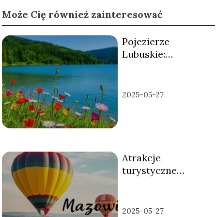
Może Cię również zainteresować
Pojezierze
Lubuskie:
lokalizacja, jeziora
i atrakcje
2025-05-27
Atrakcje
turystyczne
Mazowsza: co
warto zobaczyć?
2025-05-27