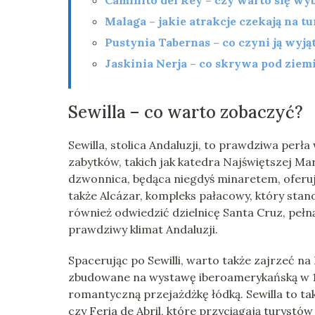
Caminito del Rey – czy warto się wy
Malaga – jakie atrakcje czekają na t
Pustynia Tabernas – co czyni ją wyj
Jaskinia Nerja – co skrywa pod ziem
Sewilla – co warto zobaczyć?
Sewilla, stolica Andaluzji, to prawdziwa perł
zabytków, takich jak katedra Najświętszej Mar
dzwonnica, będąca niegdyś minaretem, oferuje
także Alcázar, kompleks pałacowy, który stan
również odwiedzić dzielnicę Santa Cruz, pełn
prawdziwy klimat Andaluzji.
Spacerując po Sewilli, warto także zajrzeć n
zbudowane na wystawę iberoamerykańską w 1
romantyczną przejażdżkę łódką. Sewilla to tak
czy Feria de Abril, które przyciągają turystów