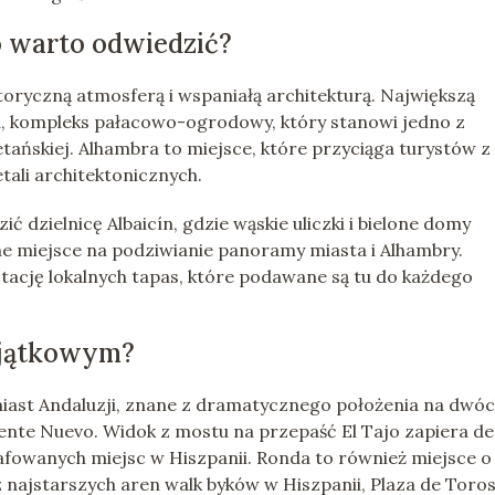
o warto odwiedzić?
oryczną atmosferą i wspaniałą architekturą. Największą
a, kompleks pałacowo-ogrodowy, który stanowi jedno z
tańskiej. Alhambra to miejsce, które przyciąga turystów z
ali architektonicznych.
dzielnicę Albaicín, gdzie wąskie uliczki i bielone domy
ne miejsce na podziwianie panoramy miasta i Alhambry.
tację lokalnych tapas, które podawane są tu do każdego
yjątkowym?
iast Andaluzji, znane z dramatycznego położenia na dwó
nte Nuevo. Widok z mostu na przepaść El Tajo zapiera d
grafowanych miejsc w Hiszpanii. Ronda to również miejsce o
z najstarszych aren walk byków w Hiszpanii, Plaza de Toros