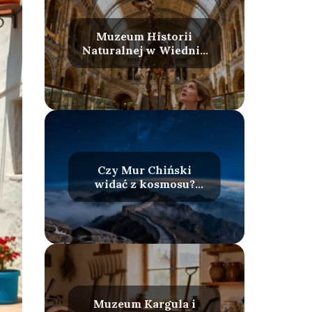
Muzeum Historii
Naturalnej w Wiedniu
– zwiedzanie, bilety,
atrakcje
Czy Mur Chiński
widać z kosmosu?
Fakty i mity
Muzeum Kargula i