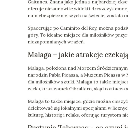
Gaitanes. Znana jako jedna z najbardziej eksc
oferuje niesamowite widoki i dreszczyk emocji
najniebezpieczniejszych na świecie, została o
Spacerując po Caminito del Rey, można podziw
góry. To idealne miejsce dla miłośników przyr
niezapomnianych wrażeń.
Malaga – jakie atrakcje czekaj
Malaga, położona nad Morzem Śródziemnym, to 
narodzin Pabla Picassa, a Muzeum Picassa w 
dla miłośników sztuki. Malaga to także miejs
wieku, oraz zamek Gibralfaro, skąd roztacza 
Malaga to także miejsce, gdzie można cieszyć 
delektować się lokalnymi specjałami w licznyc
kulturę, historię i relaks, oferując turystom
Pustynia Tabernas – co czyni 