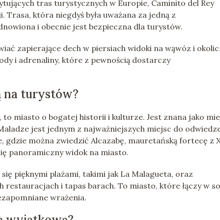
ytujących tras turystycznych w Europie, Caminito del Rey
. Trasa, która niegdyś była uważana za jedną z
dnowiona i obecnie jest bezpieczna dla turystów.
iać zapierające dech w piersiach widoki na wąwóz i okoli
ody i adrenaliny, które z pewnością dostarczy
ą na turystów?
miasto o bogatej historii i kulturze. Jest znana jako mie
Maladze jest jednym z najważniejszych miejsc do odwiedz
ce, gdzie można zwiedzić Alcazabę, mauretańską fortecę z 
się panoramiczny widok na miasto.
się pięknymi plażami, takimi jak La Malagueta, oraz
h restauracjach i tapas barach. To miasto, które łączy w so
 niezapomniane wrażenia.
ją wyjątkową?