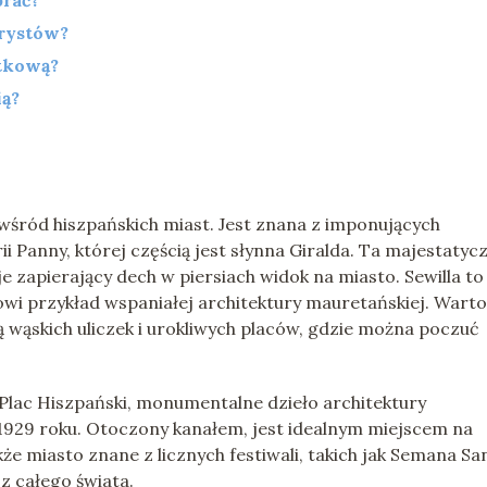
brać?
urystów?
ątkową?
ią?
a wśród hiszpańskich miast. Jest znana z imponujących
ii Panny, której częścią jest słynna Giralda. Ta majestatyc
 zapierający dech w piersiach widok na miasto. Sewilla to
owi przykład wspaniałej architektury mauretańskiej. Warto
ą wąskich uliczek i urokliwych placów, gdzie można poczuć
a Plac Hiszpański, monumentalne dzieło architektury
929 roku. Otoczony kanałem, jest idealnym miejscem na
że miasto znane z licznych festiwali, takich jak Semana Sa
 z całego świata.