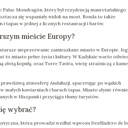
że Pałac Mondragón, który był rezydencją mauretańskiego
roztacza się wspaniały widok na most. Ronda to także
i tapas w jednej z licznych restauracji i barów.
arszym mieście Europy?
jstarsze nieprzerwanie zamieszkane miasto w Europie. Je
est to miasto pełne życia i kultury. W Kadyksie warto odwie
ną złotą kopułą, oraz Torre Tavira, wieżę strażniczą z kam
 prawdziwą atmosferę Andaluzji, spacerując po wąskich
i w małych kawiarniach i barach tapas. Miasto słynie równie
anych w Hiszpanii i przyciąga tłumy turystów.
się wybrać?
rystyczna, która prowadzi wzdłuż wąwozu Desfiladero de l