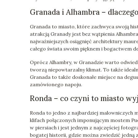
Granada i Alhambra – dlaczeg
Granada to miasto, które zachwyca swoją hist
atrakcją Granady jest bez wątpienia Alhambr
najważniejszych osiągnięć architektury maure
całego świata swoim pięknem i bogactwem det
Oprócz Alhambry, w Granadzie warto odwiedzić 
tworzą niepowtarzalny klimat. To także ideal
Granada to także doskonałe miejsce na degus
zamówionego napoju.
Ronda – co czyni to miasto w
Ronda to jedno z najbardziej malowniczych m
klifach połączonych imponującym mostem Pue
w piersiach i jest jednym z najczęściej foto
bogatej historii, gdzie można zwiedzić jedną 