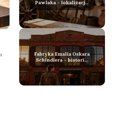
Pawlaka – lokalizacja,
wystawy, godziny
otwarcia
Fabryka Emalia Oskara
m
Schindlera – historia,
zwiedzanie, bilety