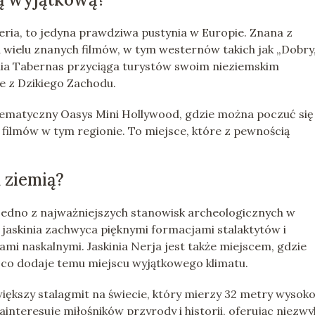
eria, to jedyna prawdziwa pustynia w Europie. Znana z
wielu znanych filmów, w tym westernów takich jak „Dobry,
tynia Tabernas przyciąga turystów swoim nieziemskim
 z Dzikiego Zachodu.
ematyczny Oasys Mini Hollywood, gdzie można poczuć się 
 filmów w tym regionie. To miejsce, które z pewnością
 ziemią?
o jedno z najważniejszych stanowisk archeologicznych w
 jaskinia zachwyca pięknymi formacjami stalaktytów i
i naskalnymi. Jaskinia Nerja jest także miejscem, gdzie
 co dodaje temu miejscu wyjątkowego klimatu.
iększy stalagmit na świecie, który mierzy 32 metry wysoko
ainteresuje miłośników przyrody i historii, oferując niezwy