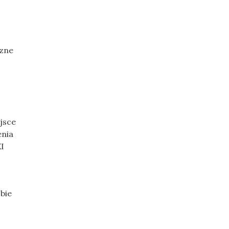
czne
jsce
enia
XI
bie