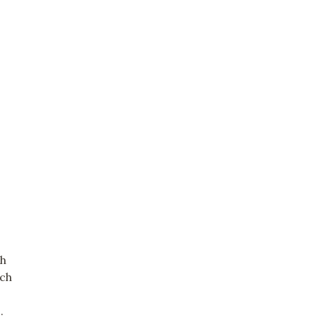
ch
ech
.