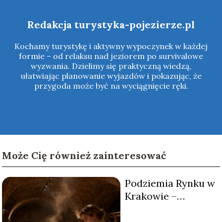
Redakcja turystyka-pojezierze.pl
Kochamy turystykę i aktywny wypoczynek w każdej
formie – od relaksu nad jeziorem po survivalowe
wyzwania. Dzielimy się praktyczną wiedzą,
ułatwiając planowanie wyjazdów i pokazując, że
przygoda może być na wyciągnięcie ręki.
Może Cię również zainteresować
Podziemia Rynku w
Krakowie –
zwiedzanie, bilety,
historia