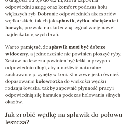
o długości od 3,9 do 4,2 m, która zapewnia
odpowiedni zasięg oraz komfort podczas holu
większych ryb. Dobranie odpowiednich akcesoriów
wędkarskich, takich jak
spławik, żyłka, obciążenie i
haczyk
, pozwala na skuteczną sygnalizację nawet
najdelikatniejszych brań.
Warto pamiętać, że
spławik musi być dobrze
widoczny
, a jednocześnie nie powinien płoszyć ryby.
Zestaw na leszcza powinien być lekki, a przypon
odpowiednio długi, aby umożliwić naturalne
zachowanie przynęty w toni. Kluczowe jest również
dopasowanie
kołowrotka
do wielkości wędki i
rodzaju łowiska, tak by zapewnić płynność pracy i
odpowiednią siłę hamulca podczas holowania silnych
okazów.
Jak zrobić wędkę na spławik do połowu
leszcza?