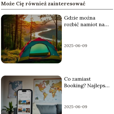
Może Cię również zainteresować
Gdzie można
rozbić namiot na
dziko w Polsce?
Poradnik dla
miłośników natury
2025-06-09
Co zamiast
Booking? Najlepsze
alternatywy do
rezerwacji
2025-06-09