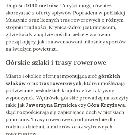
długości
1030 metrów
. Turyści mogą również
skorzystać z oferty spływów Popradem w pobliskiej
Muszynie oraz licznych tras rowerowych o różnym
stopniu trudności. Krynica-Zdrój jest miejscem,
gdzie każdy znajdzie coś dla siebie – zarówno
początkujący, jak i zaawansowani miłośnicy sportów
na świeżym powietrzu.
Górskie szlaki i trasy rowerowe
Miasto i okolice oferują imponującą sieć
górskich
szlaków
oraz
tras rowerowych
, które umożliwiają
podziwianie beskidzkich krajobrazów i aktywny
wypoczynek. Wędrówki górskie prowadzą na szczyty
takie jak
Jaworzyna Krynicka
czy
Góra Krzyżowa
,
skąd rozpościerają się zapierające dech w piersiach
panoramy. Trasy rowerowe są odpowiednie dla
rodzin z dziećmi, amatorów oraz wytrawnych
rowerzystów.