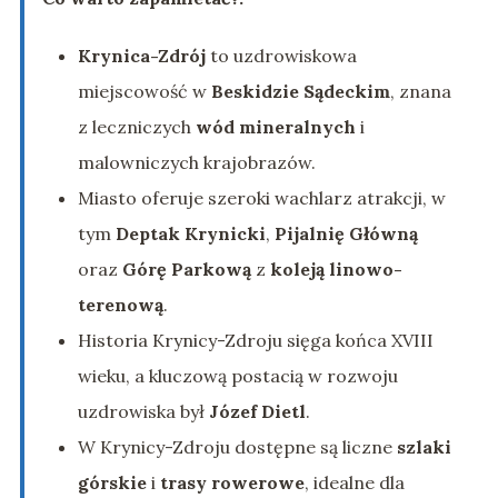
Krynica-Zdrój
to uzdrowiskowa
miejscowość w
Beskidzie Sądeckim
, znana
z leczniczych
wód mineralnych
i
malowniczych krajobrazów.
Miasto oferuje szeroki wachlarz atrakcji, w
tym
Deptak Krynicki
,
Pijalnię Główną
oraz
Górę Parkową
z
koleją linowo-
terenową
.
Historia Krynicy-Zdroju sięga końca XVIII
wieku, a kluczową postacią w rozwoju
uzdrowiska był
Józef Dietl
.
W Krynicy-Zdroju dostępne są liczne
szlaki
górskie
i
trasy rowerowe
, idealne dla