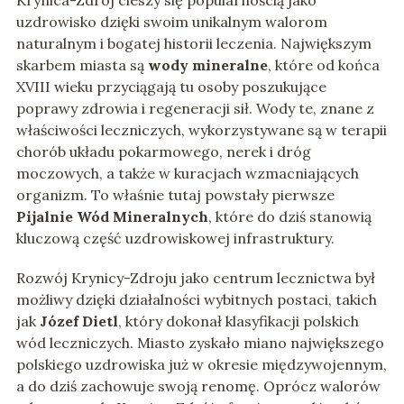
Krynica-Zdrój cieszy się popularnością jako
uzdrowisko dzięki swoim unikalnym walorom
naturalnym i bogatej historii leczenia. Największym
skarbem miasta są
wody mineralne
, które od końca
XVIII wieku przyciągają tu osoby poszukujące
poprawy zdrowia i regeneracji sił. Wody te, znane z
właściwości leczniczych, wykorzystywane są w terapii
chorób układu pokarmowego, nerek i dróg
moczowych, a także w kuracjach wzmacniających
organizm. To właśnie tutaj powstały pierwsze
Pijalnie Wód Mineralnych
, które do dziś stanowią
kluczową część uzdrowiskowej infrastruktury.
Rozwój Krynicy-Zdroju jako centrum lecznictwa był
możliwy dzięki działalności wybitnych postaci, takich
jak
Józef Dietl
, który dokonał klasyfikacji polskich
wód leczniczych. Miasto zyskało miano największego
polskiego uzdrowiska już w okresie międzywojennym,
a do dziś zachowuje swoją renomę. Oprócz walorów